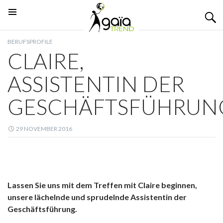
Suchen
ZUM
PRIMÄRES
INHALT
MENÜ
BERUFSPROFILE
SPRINGEN
CLAIRE,
ASSISTENTIN DER
GESCHÄFTSFÜHRUN
29 NOVEMBER 2016
Lassen Sie uns mit dem Treffen mit Claire beginnen,
unsere lächelnde und sprudelnde Assistentin der
Geschäftsführung.